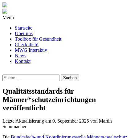
Menü
Startseite
Über uns
Toolbox für Gesundheit
Check dich!
MWG Interaktiv
News
Kontakt
Wonach
suchst
Du?
Qualitätsstandards für
Männer*schutzeinrichtungen
veröffentlicht
Letzte Aktualisierung am
9. September 2025
von
Martin
Schumacher
Die
Bundesfach- und Koordinierungsstelle Männergewaltschutz